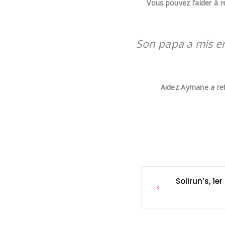
Vous pouvez l’aider à 
Son papa a mis e
Aidez Aymane a ret
Post
Solirun’s, 1er
navigation