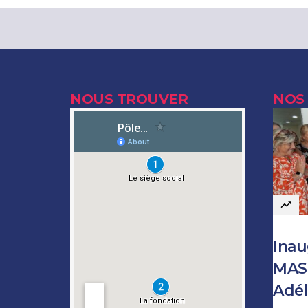
NOUS TROUVER
NOS
Inau
MAS 
Adél