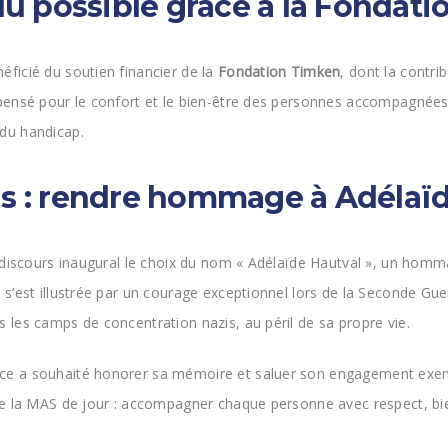
 possible grâce à la Fondati
ficié du soutien financier de la
Fondation Timken
, dont la contri
 pensé pour le confort et le bien-être des personnes accompagnée
du handicap.
s : rendre hommage à Adélaïd
n discours inaugural le choix du nom « Adélaïde Hautval », un hom
’est illustrée par un courage exceptionnel lors de la Seconde Gue
les camps de concentration nazis, au péril de sa propre vie.
e a souhaité honorer sa mémoire et saluer son engagement exempl
de la MAS de jour : accompagner chaque personne avec respect, bie