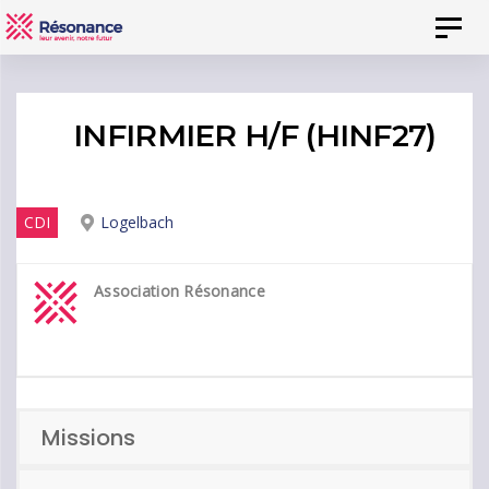
Skip
Skip
Toggl
to
links
naviga
content
INFIRMIER H/F (HINF27)
CDI
Logelbach
Association Résonance
Missions