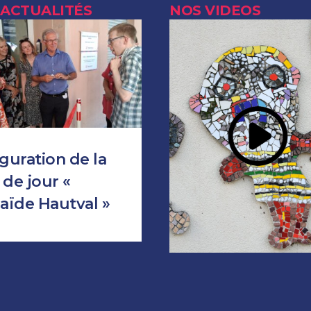
 ACTUALITÉS
NOS VIDEOS
guration de la
de jour «
aïde Hautval »