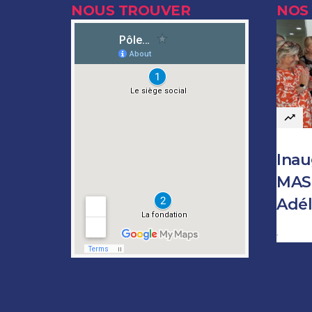
NOUS TROUVER
NOS
Inau
MAS 
Adél
Author