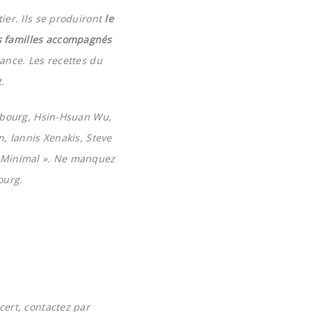
ier. Ils se produiront
le
es familles accompagnés
ance. Les recettes du
.
asbourg, Hsin-Hsuan Wu,
n
, Iannis Xenakis, Steve
« Minimal ». Ne manquez
ourg.
ert, contactez par