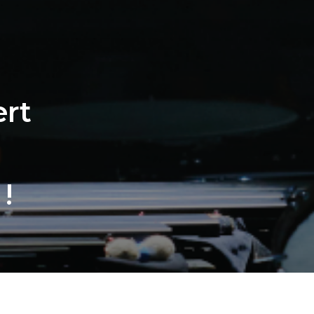
ert
!