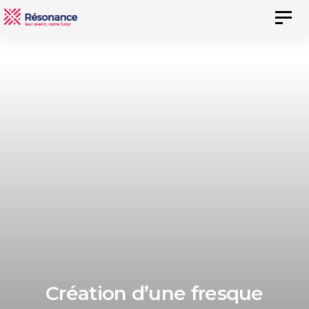
Skip
Skip
Toggl
to
links
naviga
content
Création d’une fresque