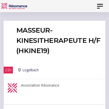
Skip
Skip
Toggl
to
links
naviga
content
MASSEUR-
KINESITHERAPEUTE H/F
(HKINE19)
CDI
Logelbach
Association Résonance