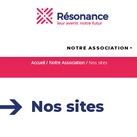
Skip
Skip
to
links
content
NOTRE ASSOCIATION
Accueil
/
Notre Association
/
Nos sites
Nos sites