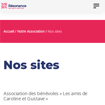
Skip
Skip
Toggl
to
links
naviga
content
Accueil
/
Notre Association
/
Nos sites
Nos sites
Association des bénévoles « Les amis de
Caroline et Gustave »