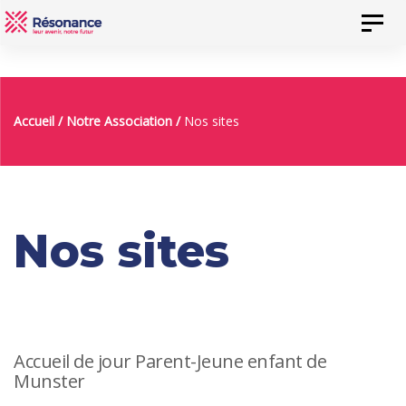
Skip
Skip
Toggl
to
links
naviga
content
Accueil
/
Notre Association
/
Nos sites
Nos sites
Accueil de jour Parent-Jeune enfant de
Munster