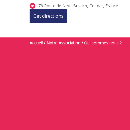
76 Route de Neuf-Brisach, Colmar, France
Accueil
/
Notre Association
/
Qui sommes nous ?
NOUS TROUVER
NOS