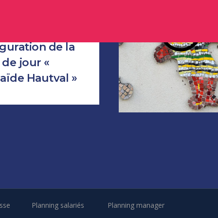
guration de la
de jour «
aïde Hautval »
sse
Planning salariés
Planning manager