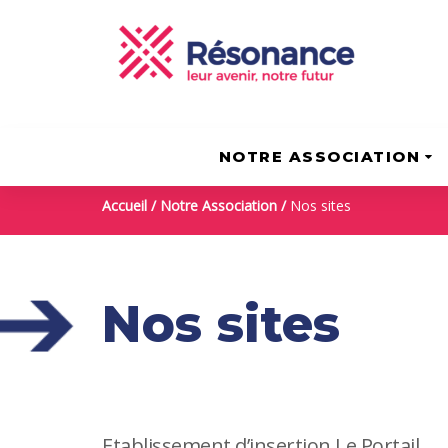
Skip
Skip
to
links
content
NOTRE ASSOCIATION
Accueil
/
Notre Association
/
Nos sites
Nos sites
Etablissement d’insertion Le Portail