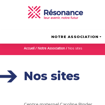
Skip
Skip
to
links
content
NOTRE ASSOCIATION
Accueil
/
Notre Association
/
Nos sites
Nos sites
Centre maternel Caroline Binder