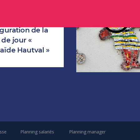
guration de la
de jour «
aïde Hautval »
sse
Planning salariés
Planning manager