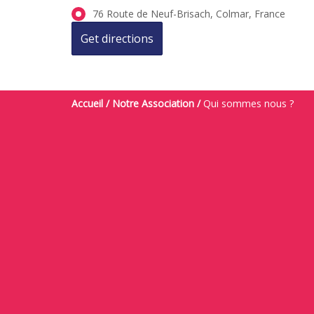
76 Route de Neuf-Brisach, Colmar, France
Accueil
/
Notre Association
/
Qui sommes nous ?
NOUS TROUVER
NOS