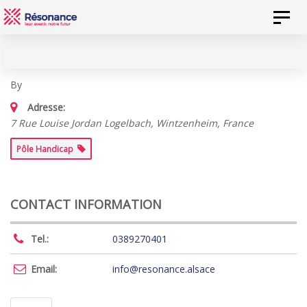
Skip
Skip
Toggl
to
links
naviga
content
EEAP Caroline Binder internat et semi-internat
By
Adresse:
7 Rue Louise Jordan Logelbach, Wintzenheim, France
Pôle Handicap
CONTACT INFORMATION
Tel.:
0389270401
Email:
info@resonance.alsace